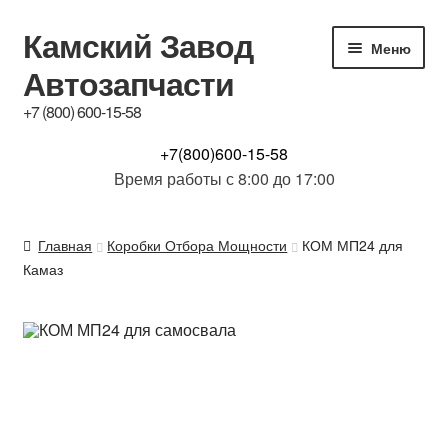
Камский Завод
Перейти
Перейти
Меню
к
к
Автозапчасти
навигации
содержимому
+7 (800) 600-15-58
КАТАЛОГ
+7(800)600-15-58
Время работы с 8:00 до 17:00
Купим б/у з.ч.
Главная
Коробки Отбора Мощности
КОМ МП24 для
Контакты
Камаз
Обсуждение
Доставка и Гарантия
Отзывы