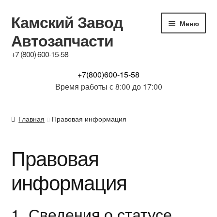
Камский Завод
Перейти
Перейти
Меню
к
к
Автозапчасти
навигации
содержимому
+7 (800) 600-15-58
КАТАЛОГ
+7(800)600-15-58
Время работы с 8:00 до 17:00
Купим б/у з.ч.
Главная
Правовая информация
Контакты
Правовая
Обсуждение
информация
Доставка и Гарантия
Отзывы
1. Сведения о статусе