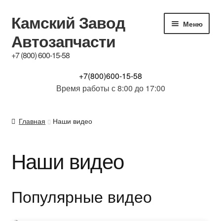
Камский Завод
Перейти
Перейти
Меню
к
к
Автозапчасти
навигации
содержимому
+7 (800) 600-15-58
КАТАЛОГ
+7(800)600-15-58
Время работы с 8:00 до 17:00
Купим б/у з.ч.
Главная
Наши видео
Контакты
Наши видео
Обсуждение
Доставка и Гарантия
Популярные видео
Отзывы