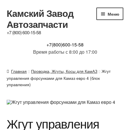
Камский Завод
Перейти
Перейти
Меню
к
к
Автозапчасти
навигации
содержимому
+7 (800) 600-15-58
КАТАЛОГ
+7(800)600-15-58
Время работы с 8:00 до 17:00
Купим б/у з.ч.
Главная
Проводка, Жгуты, Косы для КамАЗ
Жгут
Контакты
управления форсунками для Камаз евро 4 (блок
управления)
Обсуждение
Доставка и Гарантия
Жгут управления
Отзывы