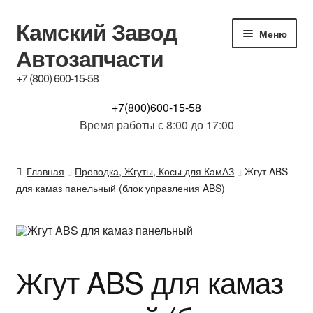
Камский Завод
Перейти
Перейти
Меню
к
к
Автозапчасти
навигации
содержимому
+7 (800) 600-15-58
КАТАЛОГ
+7(800)600-15-58
Время работы с 8:00 до 17:00
Купим б/у з.ч.
Главная
Проводка, Жгуты, Косы для КамАЗ
Жгут ABS
Контакты
для камаз панельный (блок управления ABS)
Обсуждение
Доставка и Гарантия
Жгут ABS для камаз
Отзывы