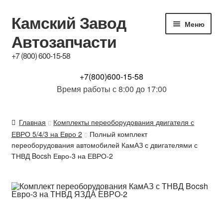
Камский Завод
Перейти
Перейти
Меню
к
к
Автозапчасти
навигации
содержимому
+7 (800) 600-15-58
КАТАЛОГ
+7(800)600-15-58
Время работы с 8:00 до 17:00
Купим б/у з.ч.
Главная
Комплекты переоборудования двигателя с
Контакты
ЕВРО 5/4/3 на Евро 2
Полный комплект
переоборудования автомобилей КамАЗ с двигателями с
Обсуждение
ТНВД Bocsh Евро-3 на ЕВРО-2
Доставка и Гарантия
Отзывы