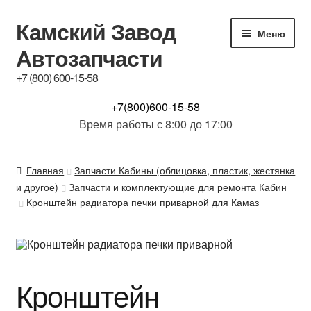
Камский Завод
Перейти
Перейти
Меню
к
к
Автозапчасти
навигации
содержимому
+7 (800) 600-15-58
КАТАЛОГ
+7(800)600-15-58
Время работы с 8:00 до 17:00
Купим б/у з.ч.
Главная
Запчасти Кабины (облицовка, пластик, жестянка
Контакты
и другое)
Запчасти и комплектующие для ремонта Кабин
Кронштейн радиатора печки приварной для Камаз
Обсуждение
Доставка и Гарантия
Кронштейн
Отзывы