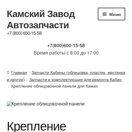
Камский Завод
Перейти
Перейти
Меню
к
к
Автозапчасти
навигации
содержимому
+7 (800) 600-15-58
КАТАЛОГ
+7(800)600-15-58
Время работы с 8:00 до 17:00
Купим б/у з.ч.
Главная
Запчасти Кабины (облицовка, пластик, жестянка
Контакты
и другое)
Запчасти и комплектующие для ремонта Кабин
Крепление облицовочной панели для Камаз
Обсуждение
Доставка и Гарантия
Крепление
Отзывы