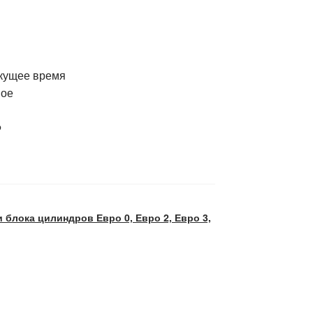
кущее время
вое
Ф
 блока цилиндров Евро 0, Евро 2, Евро 3,