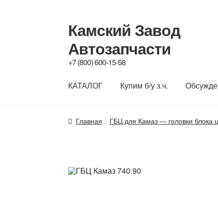
Камский Завод
Автозапчасти
Перейти
Перейти
к
к
+7 (800) 600-15-58
навигации
содержимому
КАТАЛОГ
Купим б/у з.ч.
Обсужде
Главная
ГБЦ для Камаз — головки блока ци